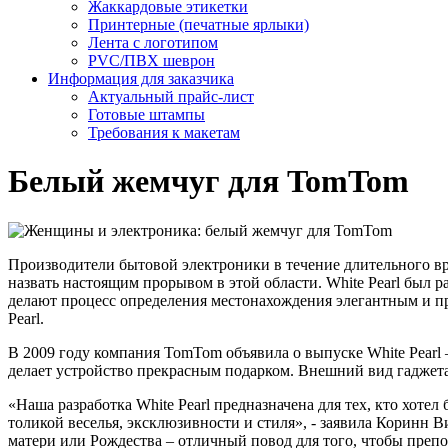
Жаккардовые этикетки
Принтерные (печатные ярлыки)
Лента с логотипом
PVC/ПВХ шеврон
Информация для заказчика
Актуальный прайс-лист
Готовые штампы
Требования к макетам
Белый жемчуг для TomTom
Производители бытовой электроники в течение длительного в
назвать настоящим прорывом в этой области. White Pearl был
делают процесс определения местонахождения элегантным и 
Pearl.
В 2009 году компания TomTom объявила о выпуске White Pearl
делает устройство прекрасным подарком. Внешний вид гаджета
«Наша разработка White Pearl предназначена для тех, кто хоте
толикой веселья, эксклюзивности и стиля», - заявила Коринн
матери или Рождества – отличный повод для того, чтобы преп