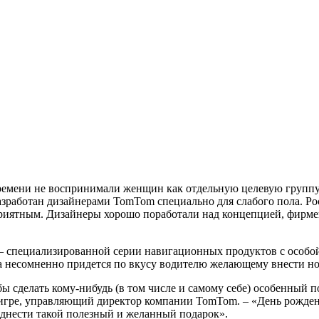
ремени не воспринимали женщин как отдельную целевую группу
 разработан дизайнерами TomTom специально для слабого пола. 
приятным. Дизайнеры хорошо поработали над концепцией, фирм
 – специализированной серии навигационных продуктов с особо
 несомненно придется по вкусу водителю желающему внести нот
л бы сделать кому-нибудь (в том числе и самому себе) особенный
 Вигре, управляющий директор компании TomTom. – «День рожде
однести такой полезный и желанный подарок».