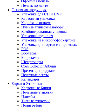
Офсетная печать
Печать по ленте
Основная продукция
Упаковка для CD и DVD
Картонная упаковка
Коробки с окнами
Нумизматические наборы
Комбинированная упаковка
Упаковка под ключ
Упаковка из микрогофрокартона
Упаковка для тортов и пирожных
POS
Воблеры
Бирдекели
Шелфтокеры
Coin Collector Albums
Презентер продукции
Печатные ленты
Календари
Бирки и Этикетки
Картонные Бирки
Печатные этикетки
Пломбы
Тканые этикетки
Полиграфия