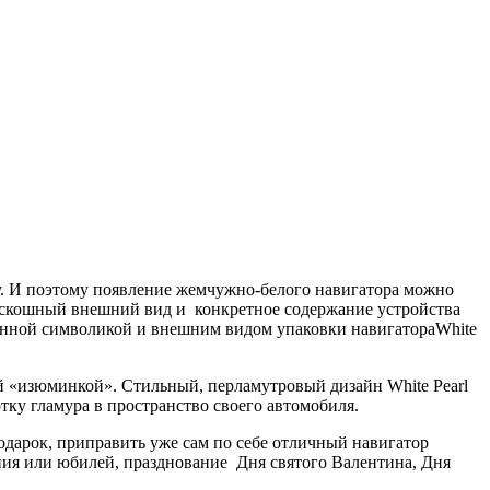
. И поэтому появление жемчужно-белого навигатора можно
Роскошный внешний вид и конкретное содержание устройства
енной символикой и внешним видом упаковки навигатораWhite
й «изюминкой». Стильный, перламутровый дизайн White Pearl
ку гламура в пространство своего автомобиля.
 подарок, приправить уже сам по себе отличный навигатор
ния или юбилей, празднование Дня святого Валентина, Дня