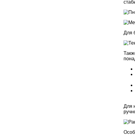
стаб
Для 
Такж
пона
Для 
ручн
Особ