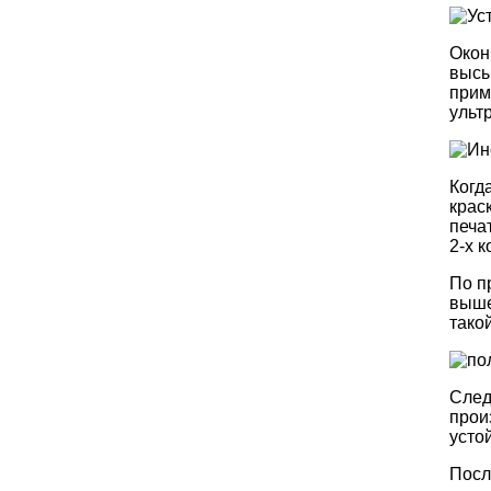
Окон
высы
прим
ульт
Когд
крас
печа
2-х 
По п
выше
тако
След
прои
усто
Посл