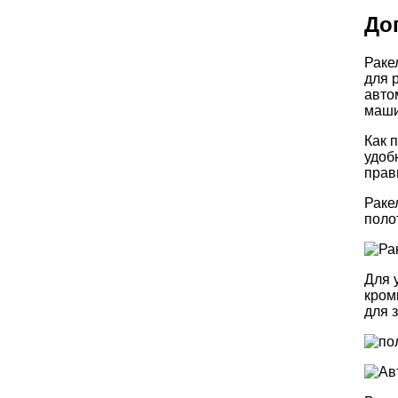
До
Раке
для 
авто
маши
Как 
удоб
прав
Раке
поло
Для 
кром
для 