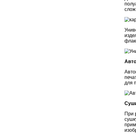
полу
слож
Унив
изде
флак
Авто
Авто
печа
для 
Суш
При 
сушк
прим
изоб