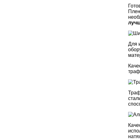
Гото
Плен
необ
лучш
Для 
обор
мате
Каче
траф
Траф
стал
спос
Каче
испо
натя