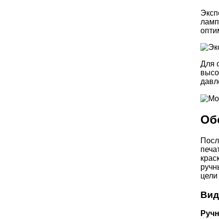
Эксп
ламп
опти
Для 
высо
давл
Об
Посл
печа
крас
ручн
цели
Вид
Ручн