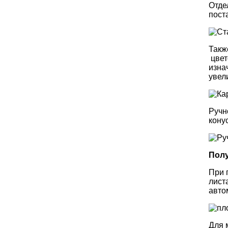
Отде
пост
Такж
цвет
изна
увел
Ручн
конус
Полу
При 
лист
авто
Для 