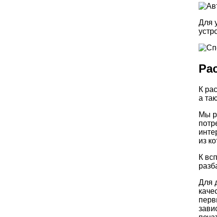
Для 
устр
Ра
К ра
а та
Мы р
потр
инте
из к
К вс
разб
Для 
каче
перв
зави