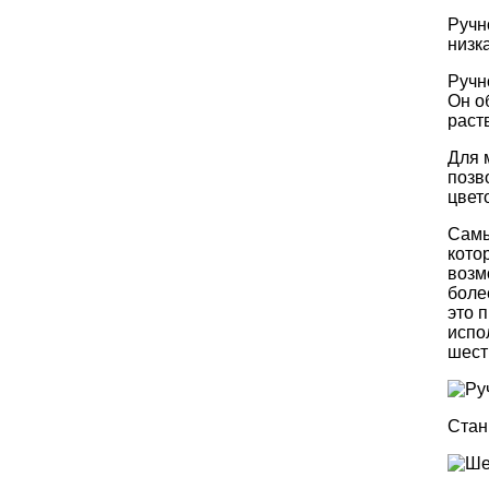
Ручн
низк
Ручн
Он о
раст
Для 
позв
цвет
Самы
кото
возм
боле
это 
испо
шест
Стан