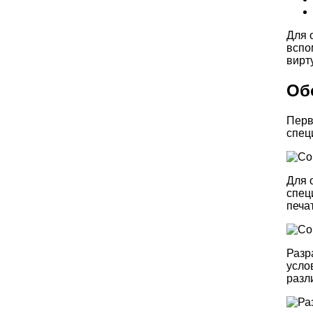
Для 
вспо
вирт
Об
Перв
спец
Для 
спец
печат
Разр
усло
разл