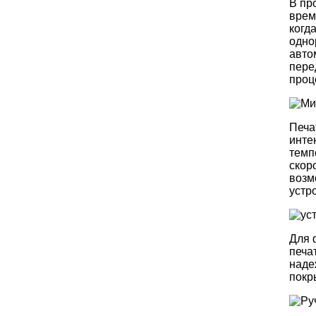
В пр
врем
когд
одно
авто
пере
проц
Печа
инте
темп
скор
возм
устр
Для 
печа
наде
покр